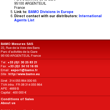
95100 ARGENTEUIL
France
Link to:
BAMO Divisions in Europe
Direct contact with our distributors:
International
Agents List
BAMO Mesures SAS
22, Rue de la Voie des Bans
Parc d'activités de la Gare
95100 ARGENTEUIL France
Tel :
+33 (0)1 30 25 83 21
Fax :
+33 (0)1 34 10 16 05
Email :
export@bamo.fr
Site :
http://www.bamo.eu
Siret : 314 055 864 000 65
TVA Intra : FR 08 314 055 864
APE : 4669 B
Capital : 400 000 €
Conditions of Sales
About us