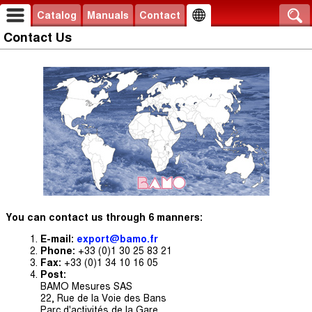
Catalog
Manuals
Contact
Contact Us
You can contact us through 6 manners:
E-mail:
export@bamo.fr
Phone:
+33 (0)1 30 25 83 21
Fax:
+33 (0)1 34 10 16 05
Post:
BAMO Mesures SAS
22, Rue de la Voie des Bans
Parc d'activités de la Gare